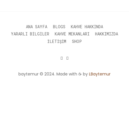
varyasyonu
var.
Seçenekler
ürün
sayfasından
ANA SAYFA
BLOGS
KAHVE HAKKINDA
seçilebilir
YARARLI BILGILER
KAHVE MEKANLARI
HAKKIMIZDA
İLETIŞIM
SHOP
baytemur © 2024. Made with ☕ by
LBaytemur