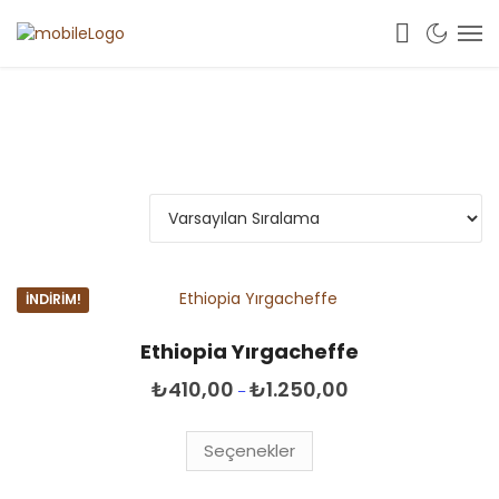
Tek bir sonuç gösteriliyor
İNDIRIM!
Ethiopia Yırgacheffe
Fiyat
₺
410,00
₺
1.250,00
–
aralığı:
Bu
₺410,00
ürünün
-
Seçenekler
₺1.250,00
birden
fazla