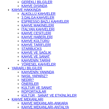
GEREKLI BILGILER
KAHVE DIŞINDA
KAHVE HAKKINDA
ALKOLLÜ KAHVELER
3.DALGA KAHVELER
ESPRESSO BAZLI KAHVELER
KAHVE MAKINELERI
İTALYAN KAHVELERI
KAHVE ÇEŞITLERI
KAHVE HABERLERI
KAHVE KÜLTÜRÜ
KAHVE TARIFLERI
STARBUCKS
KAHVE VE SAĞLIK
KAHVE VE SANAT
KAHVENIN TARIHI
YÖRESEL KAHVELER
YARARLI BILGILER
KAHVENIN YANINDA
NASIL YAPARIZ?
NEDIR?
ÖNERILER
KÜLTÜR VE SANAT
RÖPORTAJLAR
KÜLTÜR , SANAT VE ETKINLIKLER
KAHVE MEKANLARI
KAHVE MEKANLARI-ANKARA
KAHVE MEKANLARI-ANTALYA