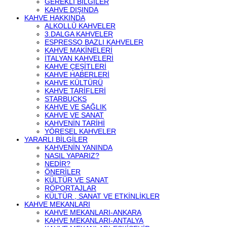
GEREKLI BILGILER
KAHVE DIŞINDA
KAHVE HAKKINDA
ALKOLLÜ KAHVELER
3.DALGA KAHVELER
ESPRESSO BAZLI KAHVELER
KAHVE MAKINELERI
İTALYAN KAHVELERI
KAHVE ÇEŞITLERI
KAHVE HABERLERI
KAHVE KÜLTÜRÜ
KAHVE TARIFLERI
STARBUCKS
KAHVE VE SAĞLIK
KAHVE VE SANAT
KAHVENIN TARIHI
YÖRESEL KAHVELER
YARARLI BILGILER
KAHVENIN YANINDA
NASIL YAPARIZ?
NEDIR?
ÖNERILER
KÜLTÜR VE SANAT
RÖPORTAJLAR
KÜLTÜR , SANAT VE ETKINLIKLER
KAHVE MEKANLARI
KAHVE MEKANLARI-ANKARA
KAHVE MEKANLARI-ANTALYA