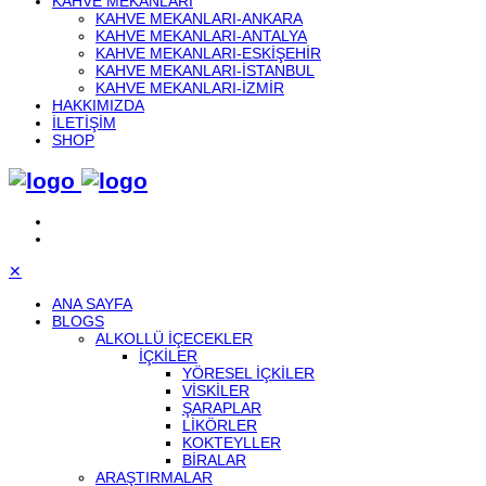
KAHVE MEKANLARI
KAHVE MEKANLARI-ANKARA
KAHVE MEKANLARI-ANTALYA
KAHVE MEKANLARI-ESKIŞEHIR
KAHVE MEKANLARI-İSTANBUL
KAHVE MEKANLARI-İZMIR
HAKKIMIZDA
İLETIŞIM
SHOP
✕
ANA SAYFA
BLOGS
ALKOLLÜ IÇECEKLER
İÇKILER
YÖRESEL İÇKILER
VISKILER
ŞARAPLAR
LIKÖRLER
KOKTEYLLER
BIRALAR
ARAŞTIRMALAR