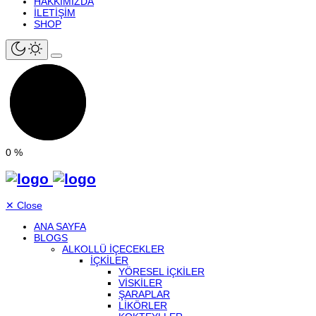
HAKKIMIZDA
İLETIŞIM
SHOP
0
%
✕
Close
ANA SAYFA
BLOGS
ALKOLLÜ IÇECEKLER
İÇKILER
YÖRESEL İÇKILER
VISKILER
ŞARAPLAR
LIKÖRLER