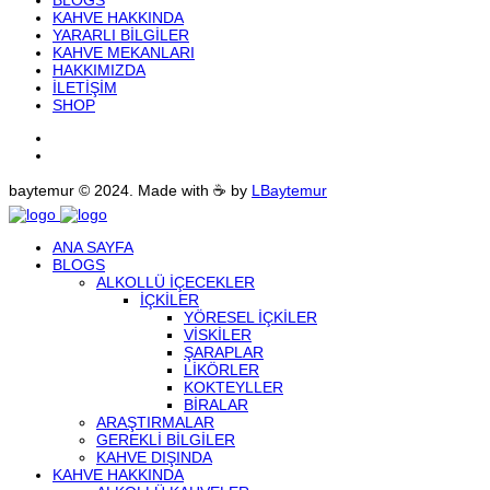
BLOGS
KAHVE HAKKINDA
YARARLI BILGILER
KAHVE MEKANLARI
HAKKIMIZDA
İLETIŞIM
SHOP
baytemur © 2024. Made with ☕ by
LBaytemur
ANA SAYFA
BLOGS
ALKOLLÜ IÇECEKLER
İÇKILER
YÖRESEL İÇKILER
VISKILER
ŞARAPLAR
LIKÖRLER
KOKTEYLLER
BIRALAR
ARAŞTIRMALAR
GEREKLI BILGILER
KAHVE DIŞINDA
KAHVE HAKKINDA