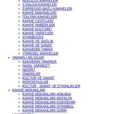
ALKOLLÜ KAHVELER
3.DALGA KAHVELER
ESPRESSO BAZLI KAHVELER
KAHVE MAKINELERI
İTALYAN KAHVELERI
KAHVE ÇEŞITLERI
KAHVE HABERLERI
KAHVE KÜLTÜRÜ
KAHVE TARIFLERI
STARBUCKS
KAHVE VE SAĞLIK
KAHVE VE SANAT
KAHVENIN TARIHI
YÖRESEL KAHVELER
YARARLI BILGILER
KAHVENIN YANINDA
NASIL YAPARIZ?
NEDIR?
ÖNERILER
KÜLTÜR VE SANAT
RÖPORTAJLAR
KÜLTÜR , SANAT VE ETKINLIKLER
KAHVE MEKANLARI
KAHVE MEKANLARI-ANKARA
KAHVE MEKANLARI-ANTALYA
KAHVE MEKANLARI-ESKIŞEHIR
KAHVE MEKANLARI-İSTANBUL
KAHVE MEKANLARI-İZMIR