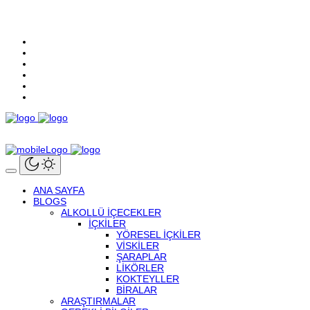
ANA SAYFA
BLOGS
ALKOLLÜ IÇECEKLER
İÇKILER
YÖRESEL İÇKILER
VISKILER
ŞARAPLAR
LIKÖRLER
KOKTEYLLER
BIRALAR
ARAŞTIRMALAR