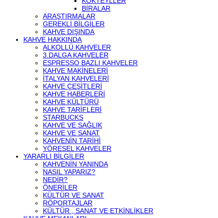
KOKTEYLLER
BIRALAR
ARAŞTIRMALAR
GEREKLI BILGILER
KAHVE DIŞINDA
KAHVE HAKKINDA
ALKOLLÜ KAHVELER
3.DALGA KAHVELER
ESPRESSO BAZLI KAHVELER
KAHVE MAKINELERI
İTALYAN KAHVELERI
KAHVE ÇEŞITLERI
KAHVE HABERLERI
KAHVE KÜLTÜRÜ
KAHVE TARIFLERI
STARBUCKS
KAHVE VE SAĞLIK
KAHVE VE SANAT
KAHVENIN TARIHI
YÖRESEL KAHVELER
YARARLI BILGILER
KAHVENIN YANINDA
NASIL YAPARIZ?
NEDIR?
ÖNERILER
KÜLTÜR VE SANAT
RÖPORTAJLAR
KÜLTÜR , SANAT VE ETKINLIKLER