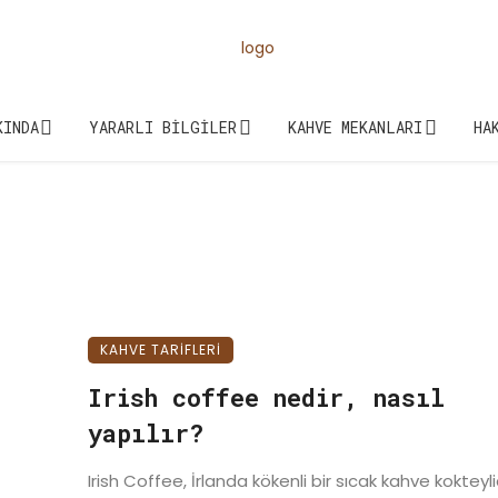
KINDA
YARARLI BILGILER
KAHVE MEKANLARI
HA
KAHVE TARIFLERI
Irish coffee nedir, nasıl
yapılır?
Irish Coffee, İrlanda kökenli bir sıcak kahve kokteylid