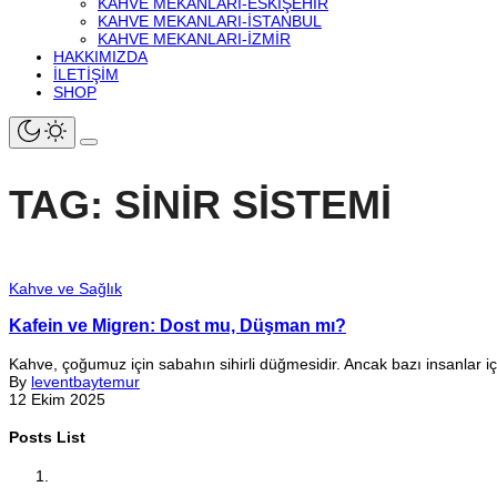
KAHVE MEKANLARI-ESKIŞEHIR
KAHVE MEKANLARI-İSTANBUL
KAHVE MEKANLARI-İZMIR
HAKKIMIZDA
İLETIŞIM
SHOP
TAG: SINIR SISTEMI
Kahve ve Sağlık
Kafein ve Migren: Dost mu, Düşman mı?
Kahve, çoğumuz için sabahın sihirli düğmesidir. Ancak bazı insanlar içi
By
leventbaytemur
12 Ekim 2025
Posts List