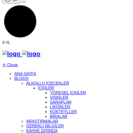
0
%
✕
Close
ANA SAYFA
BLOGS
ALKOLLÜ IÇECEKLER
İÇKILER
YÖRESEL İÇKILER
VISKILER
ŞARAPLAR
LIKÖRLER
KOKTEYLLER
BIRALAR
ARAŞTIRMALAR
GEREKLI BILGILER
KAHVE DIŞINDA