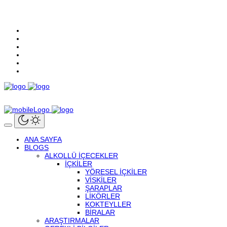
ANA SAYFA
BLOGS
ALKOLLÜ IÇECEKLER
İÇKILER
YÖRESEL İÇKILER
VISKILER
ŞARAPLAR
LIKÖRLER
KOKTEYLLER
BIRALAR
ARAŞTIRMALAR