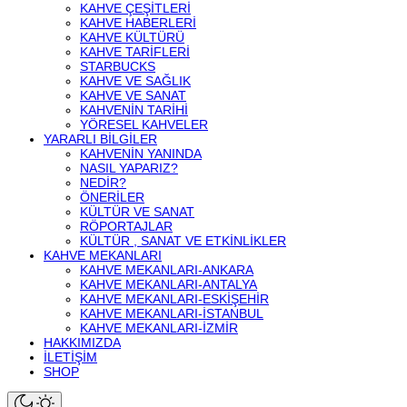
KAHVE ÇEŞITLERI
KAHVE HABERLERI
KAHVE KÜLTÜRÜ
KAHVE TARIFLERI
STARBUCKS
KAHVE VE SAĞLIK
KAHVE VE SANAT
KAHVENIN TARIHI
YÖRESEL KAHVELER
YARARLI BILGILER
KAHVENIN YANINDA
NASIL YAPARIZ?
NEDIR?
ÖNERILER
KÜLTÜR VE SANAT
RÖPORTAJLAR
KÜLTÜR , SANAT VE ETKINLIKLER
KAHVE MEKANLARI
KAHVE MEKANLARI-ANKARA
KAHVE MEKANLARI-ANTALYA
KAHVE MEKANLARI-ESKIŞEHIR
KAHVE MEKANLARI-İSTANBUL
KAHVE MEKANLARI-İZMIR
HAKKIMIZDA
İLETIŞIM
SHOP