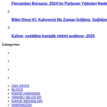
Fincandan Borsaya: 2024’ün Parlayan Yıldızları Ne
Bilim Diyor Ki: Kahvenizi Ne Zaman İçtiğiniz, Sağlığı
Kahve, yaşlılıkta hastalık riskini azaltıyor -2025
Categories
ANA SAYFA
BLOGS
KAHVE HAKKINDA
YARARLI BILGILER
KAHVE MEKANLARI
HAKKIMIZDA