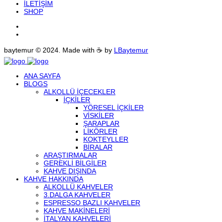
İLETIŞIM
SHOP
baytemur © 2024. Made with ☕ by
LBaytemur
ANA SAYFA
BLOGS
ALKOLLÜ IÇECEKLER
İÇKILER
YÖRESEL İÇKILER
VISKILER
ŞARAPLAR
LIKÖRLER
KOKTEYLLER
BIRALAR
ARAŞTIRMALAR
GEREKLI BILGILER
KAHVE DIŞINDA
KAHVE HAKKINDA
ALKOLLÜ KAHVELER
3.DALGA KAHVELER
ESPRESSO BAZLI KAHVELER
KAHVE MAKINELERI
İTALYAN KAHVELERI