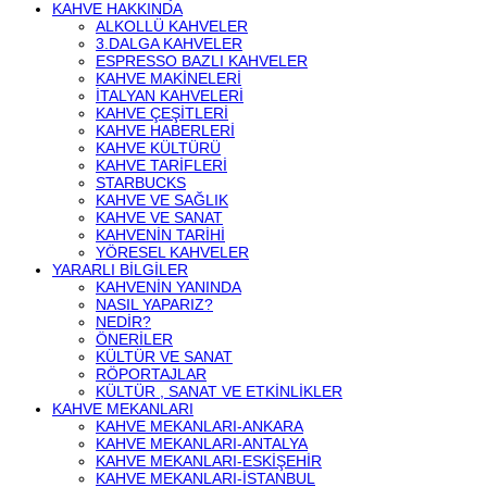
KAHVE HAKKINDA
ALKOLLÜ KAHVELER
3.DALGA KAHVELER
ESPRESSO BAZLI KAHVELER
KAHVE MAKINELERI
İTALYAN KAHVELERI
KAHVE ÇEŞITLERI
KAHVE HABERLERI
KAHVE KÜLTÜRÜ
KAHVE TARIFLERI
STARBUCKS
KAHVE VE SAĞLIK
KAHVE VE SANAT
KAHVENIN TARIHI
YÖRESEL KAHVELER
YARARLI BILGILER
KAHVENIN YANINDA
NASIL YAPARIZ?
NEDIR?
ÖNERILER
KÜLTÜR VE SANAT
RÖPORTAJLAR
KÜLTÜR , SANAT VE ETKINLIKLER
KAHVE MEKANLARI
KAHVE MEKANLARI-ANKARA
KAHVE MEKANLARI-ANTALYA
KAHVE MEKANLARI-ESKIŞEHIR
KAHVE MEKANLARI-İSTANBUL