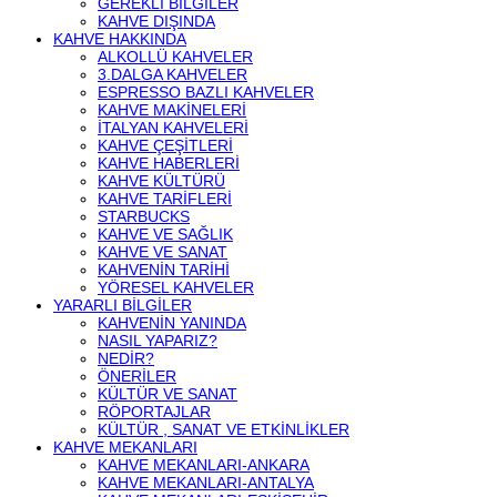
GEREKLI BILGILER
KAHVE DIŞINDA
KAHVE HAKKINDA
ALKOLLÜ KAHVELER
3.DALGA KAHVELER
ESPRESSO BAZLI KAHVELER
KAHVE MAKINELERI
İTALYAN KAHVELERI
KAHVE ÇEŞITLERI
KAHVE HABERLERI
KAHVE KÜLTÜRÜ
KAHVE TARIFLERI
STARBUCKS
KAHVE VE SAĞLIK
KAHVE VE SANAT
KAHVENIN TARIHI
YÖRESEL KAHVELER
YARARLI BILGILER
KAHVENIN YANINDA
NASIL YAPARIZ?
NEDIR?
ÖNERILER
KÜLTÜR VE SANAT
RÖPORTAJLAR
KÜLTÜR , SANAT VE ETKINLIKLER
KAHVE MEKANLARI
KAHVE MEKANLARI-ANKARA
KAHVE MEKANLARI-ANTALYA