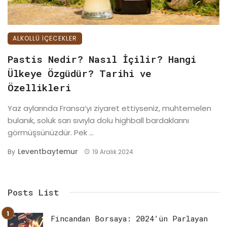
ALKOLLÜ IÇECEKLER
Pastis Nedir? Nasıl İçilir? Hangi
Ülkeye Özgüdür? Tarihi ve
Özellikleri
Yaz aylarında Fransa’yı ziyaret ettiyseniz, muhtemelen
bulanık, soluk sarı sıvıyla dolu highball bardaklarını
görmüşsünüzdür. Pek ...
Leventbaytemur
By
19 Aralık 2024
Posts List
Fincandan Borsaya: 2024’ün Parlayan