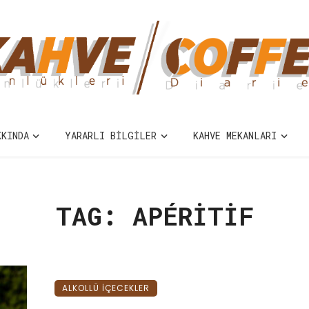
KKINDA
YARARLI BILGILER
KAHVE MEKANLARI
TAG: APÉRITIF
ALKOLLÜ IÇECEKLER