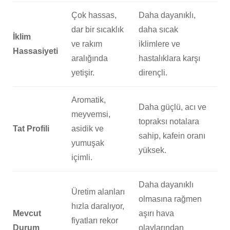
Çok hassas,
Daha dayanıklı,
dar bir sıcaklık
daha sıcak
İklim
ve rakım
iklimlere ve
Hassasiyeti
aralığında
hastalıklara karşı
yetişir.
dirençli.
Aromatik,
Daha güçlü, acı ve
meyvemsi,
topraksı notalara
Tat Profili
asidik ve
sahip, kafein oranı
yumuşak
yüksek.
içimli.
Daha dayanıklı
Üretim alanları
olmasına rağmen
hızla daralıyor,
Mevcut
aşırı hava
fiyatları rekor
Durum
olaylarından