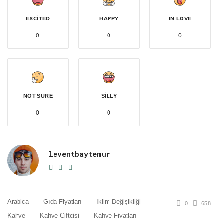
EXCITED
HAPPY
IN LOVE
0
0
0
NOT SURE
SILLY
0
0
leventbaytemur
e-
Website
Facebook
mail
Arabica
Gıda Fiyatları
Iklim Değişikliği
0
658
Kahve
Kahve Çiftçisi
Kahve Fiyatları