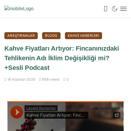
ARAŞTIRMALAR
BLOGS
KAHVE HABERLERI
Kahve Fiyatları Artıyor: Fincanınızdaki
Tehlikenin Adı İklim Değişikliği mi?
+Sesli Podcast
16 Haziran 2025
658 views
0