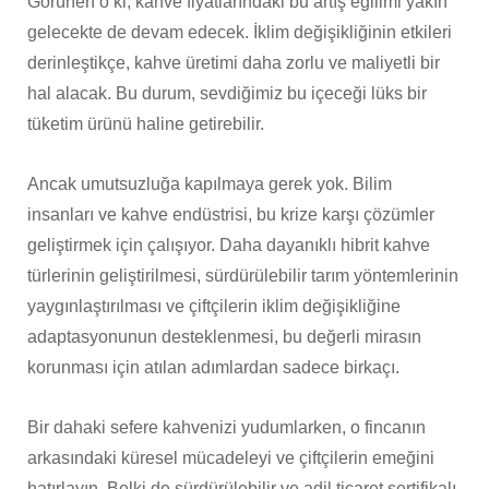
Görünen o ki, kahve fiyatlarındaki bu artış eğilimi yakın
gelecekte de devam edecek. İklim değişikliğinin etkileri
derinleştikçe, kahve üretimi daha zorlu ve maliyetli bir
hal alacak. Bu durum, sevdiğimiz bu içeceği lüks bir
tüketim ürünü haline getirebilir.
Ancak umutsuzluğa kapılmaya gerek yok. Bilim
insanları ve kahve endüstrisi, bu krize karşı çözümler
geliştirmek için çalışıyor. Daha dayanıklı hibrit kahve
türlerinin geliştirilmesi, sürdürülebilir tarım yöntemlerinin
yaygınlaştırılması ve çiftçilerin iklim değişikliğine
adaptasyonunun desteklenmesi, bu değerli mirasın
korunması için atılan adımlardan sadece birkaçı.
Bir dahaki sefere kahvenizi yudumlarken, o fincanın
arkasındaki küresel mücadeleyi ve çiftçilerin emeğini
hatırlayın. Belki de sürdürülebilir ve adil ticaret sertifikalı