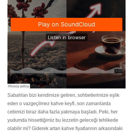
Sabahları bizi kendimize getiren, sohbetlerimize eşlik
eden o vazgeçilmez kahve keyfi, son zamanlarda
cebimizi biraz daha fazla yakmaya başladı. Peki, her
yudumda hissettiğimiz bu lezzetin geleceği tehlikede
olabilir mi? Giderek artan kahve fiyatlarının arkasındaki