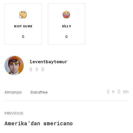
NOT SURE
SILLY
0
0
leventbaytemur
e-
Website
Facebook
mail
Almanya
Eiskaffee
0
331
PREVIOUS
Amerika’dan americano