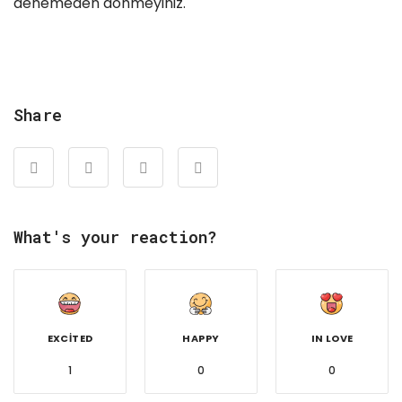
denemeden dönmeyiniz.
Share
What's your reaction?
EXCITED
HAPPY
IN LOVE
1
0
0