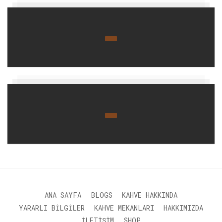
ANA SAYFA
BLOGS
KAHVE HAKKINDA
YARARLI BILGILER
KAHVE MEKANLARI
HAKKIMIZDA
İLETIŞIM
SHOP