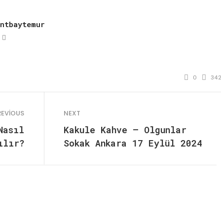
entbaytemur
ebsite
Facebook
l
0
34
REVIOUS
NEXT
Nasıl
Kakule Kahve – Olgunlar
ılır?
Sokak Ankara 17 Eylül 2024