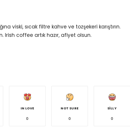
ına viski, sıcak filtre kahve ve tozşekeri karıştırın.
 Irish coffee artık hazır, afiyet olsun.
IN LOVE
NOT SURE
SILLY
0
0
0