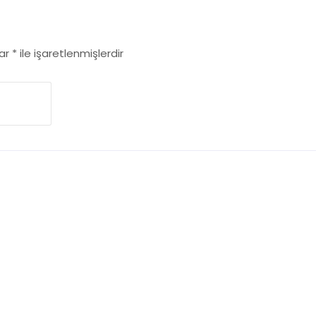
lar
*
ile işaretlenmişlerdir