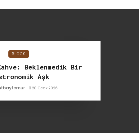
BLOGS
Kahve: Beklenmedik Bir
stronomik Aşk
ntbaytemur
28 Ocak 2026