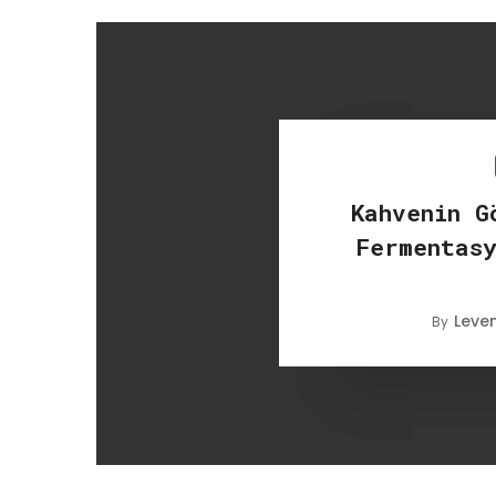
Kahvenin G
Fermentas
Leve
By