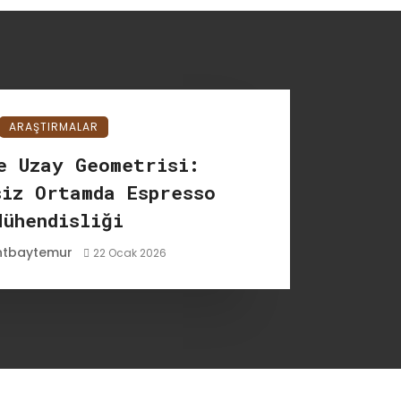
ARAŞTIRMALAR
e Uzay Geometrisi:
siz Ortamda Espresso
Mühendisliği
ntbaytemur
22 Ocak 2026