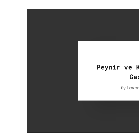
Peynir ve 
Ga
Leve
By