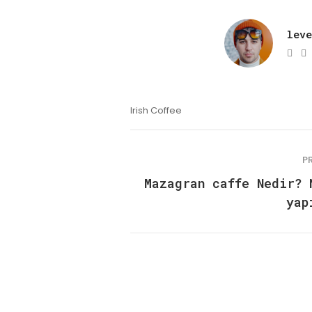
lev
e-
W
mai
Irish Coffee
P
Mazagran caffe Nedir? 
yap