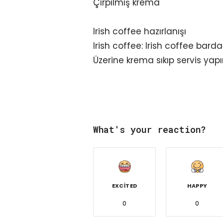
Çırpılmış krema
Irish coffee hazırlanışı
Irish coffee: Irish coffee bardağ
Üzerine krema sıkıp servis yapın.
What's your reaction?
EXCITED
HAPPY
0
0