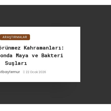
ARAŞTIRMALAR
örünmez Kahramanları:
yonda Maya ve Bakteri
Suşları
ntbaytemur
22 Ocak 2026