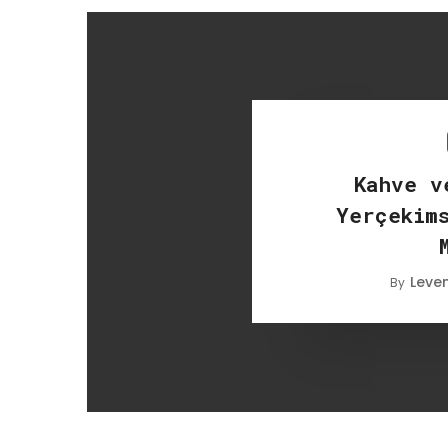
Kahve v
Yerçekim
Leve
By