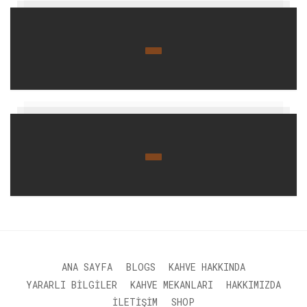
ANA SAYFA
BLOGS
KAHVE HAKKINDA
YARARLI BILGILER
KAHVE MEKANLARI
HAKKIMIZDA
İLETIŞIM
SHOP