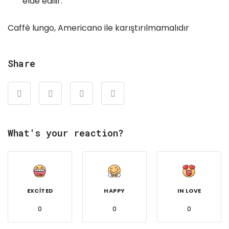
elde edilir.
Caffè lungo, Americano ile karıştırılmamalıdır
Share
What's your reaction?
EXCITED
HAPPY
IN LOVE
0
0
0