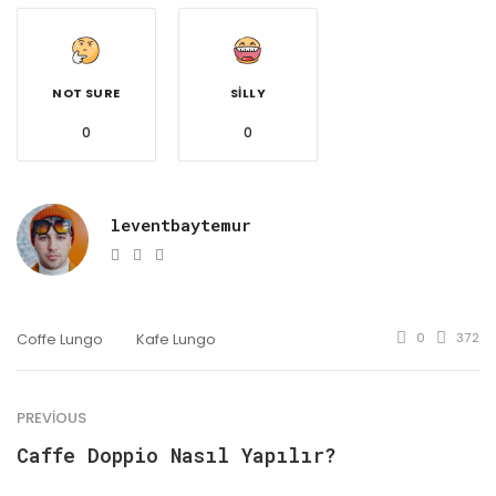
NOT SURE
SILLY
0
0
leventbaytemur
e-
Website
Facebook
mail
Coffe Lungo
Kafe Lungo
0
372
PREVIOUS
Caffe Doppio Nasıl Yapılır?